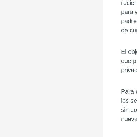
recie
para 
padre
de cu
El ob
que p
priva
Para 
los se
sin c
nueva