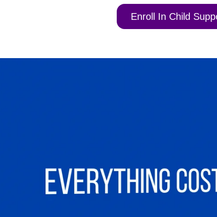
Enroll In Child Sup