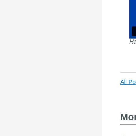
Ha
All Po
Mor