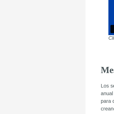
Cl
Mes
Los s
anual
para 
crean