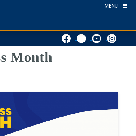
MENU
ss Month