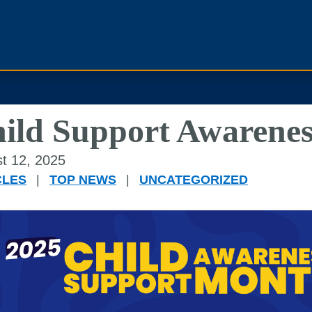
ild Support Awarene
t 12, 2025
CLES
|
TOP NEWS
|
UNCATEGORIZED