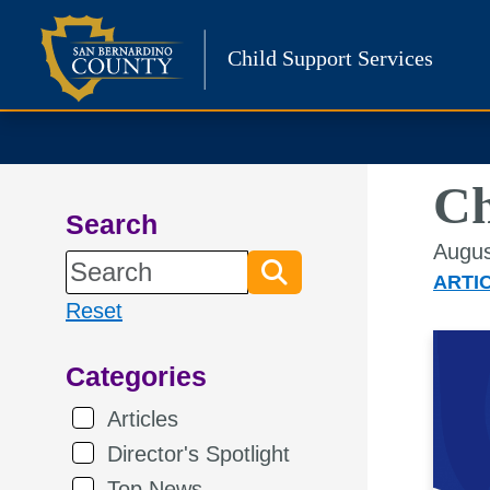
Skip
to
Child Support Services
content
Ch
Search
Augus
ARTI
Reset
Categories
Articles
Director's Spotlight
Top News